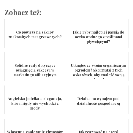
Zobacz też:
Co powiesz na zakupy
Jakie ryby najlepiej pasują do
znakomitych mat grzewczych?
oczka wodnego z roślinami
pływającymi?
Solidne rady dotyczące
Utknąłeś ze swoim organicznym
osiągnięcia sukcesu w
ogrodem? Skorzystaj z tych
marketingu afiliacyjnym
wskazówek, aby znaleźć swoją
drogę!
Angielska jodełka – elegancja,
Działka na wynajem pod
która nigdy nie wychodzi z
działalność gospodarczą
mody
Wiosenne zwalczanie chwastów
Jak reagować na czerń