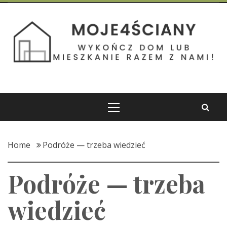
Skip
to
Moje 4 Ściany
content
Wykończ dom lub mieszkanie razem z nami!
Primary
Menu
Home
Podróże — trzeba wiedzieć
Podróże — trzeba
wiedzieć