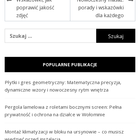
Nawigacja
poprawić jakość
porady i wskazówki
wpisu
zdjęć
dla każdego
Szukaj:
POPULARNE PUBLIKACJE
Płytki i gres geometryczny: Matematyczna precyzja,
dynamiczne wzory i nowoczesny rytm wnętrza
Pergola lamelowa z roletami bocznymi screen: Pełna
prywatność i ochrona na działce w Wołominie
Montaż klimatyzacji w bloku na ursynowie – co musisz
wiedzieć przed instalacją