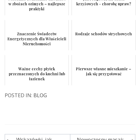
w zbożach ozimych – najlepsze
krzyżowych - chorobę upraw?
praktyki
Znaczenie Świadectw
Rodzaje schodów strychowych
Energetycznych dla Właścicieli
Nieruchomości
Ważne cechy płytek
Pierwsze własne mieszkanie –
przeznaczonych do kuchni lub
jak się przygotować
łazienek
POSTED IN:
BLOG
Wskazówki, jak
Nowoczesny masaż: