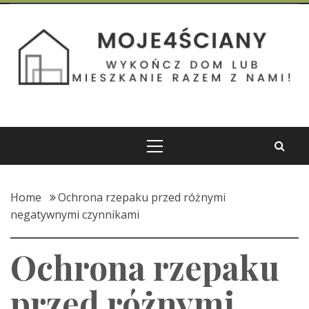
Skip
to
Moje 4 Ściany
content
Wykończ dom lub mieszkanie razem z nami!
Primary
Menu
Home
Ochrona rzepaku przed różnymi
negatywnymi czynnikami
Ochrona rzepaku
przed różnymi