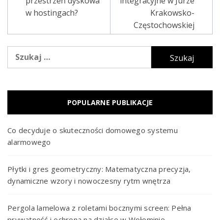
przestrzeń dyskowa
integracyjne w Jurze
wpisu
w hostingach?
Krakowsko-
Częstochowskiej
Szukaj:
POPULARNE PUBLIKACJE
Co decyduje o skuteczności domowego systemu
alarmowego
Płytki i gres geometryczny: Matematyczna precyzja,
dynamiczne wzory i nowoczesny rytm wnętrza
Pergola lamelowa z roletami bocznymi screen: Pełna
prywatność i ochrona na działce w Wołominie