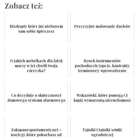
Zobacz też:
Biszkopty które już niebawem
Precyzyjne malowanie dachów
sam sobie upieczesz
O jakich mebelkach dla lalek
Rynek instrumentów
marzy w tej chwili twoja
pochodnych (opcje, kontrakty
córeczka?
terminowe): wprowadzenie
Co decyduje o skuteczności
Wskazówki, które pomogą Ci
domowego systemu alarmowego
kupić wymarzoną nieruchomość
Zakopaneapartamenty.net –
Tajniki i tajniki sztuki
noclegi, które pokochasz od
ogrodniczej