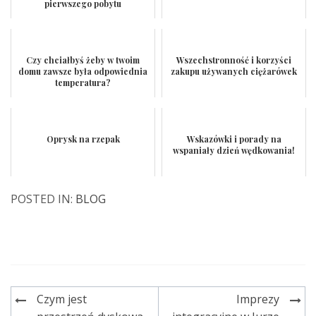
pierwszego pobytu
Czy chciałbyś żeby w twoim
Wszechstronność i korzyści
domu zawsze była odpowiednia
zakupu używanych ciężarówek
temperatura?
Oprysk na rzepak
Wskazówki i porady na
wspaniały dzień wędkowania!
POSTED IN:
BLOG
Czym jest
Imprezy
Nawigacja