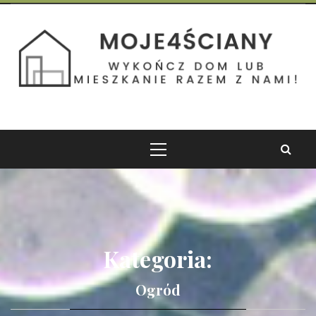
Skip
to
Moje 4 Ściany
content
Wykończ dom lub mieszkanie razem z nami!
Primary
Menu
Kategoria:
Ogród