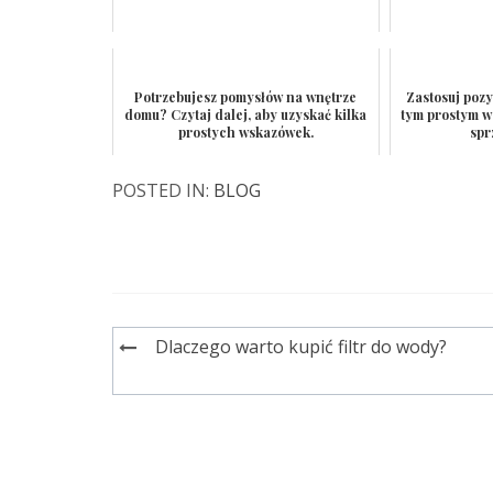
Potrzebujesz pomysłów na wnętrze
Zastosuj pozy
domu? Czytaj dalej, aby uzyskać kilka
tym prostym 
prostych wskazówek.
spr
POSTED IN:
BLOG
Dlaczego warto kupić filtr do wody?
Nawigacja
wpisu