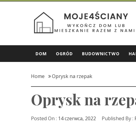
Skip
to
Moje 4 Ściany
content
Wykończ dom lub mieszkanie razem z nami!
DOM
OGRÓD
BUDOWNICTWO
HA
Home
Oprysk na rzepak
Oprysk na rze
Posted On :
14 czerwca, 2022
Published By :