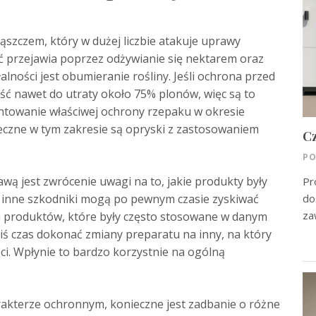
ąszczem, który w dużej liczbie atakuje uprawy
ć przejawia poprzez odżywianie się nektarem oraz
lności jest obumieranie rośliny. Jeśli ochrona przed
ć nawet do utraty około 75% plonów, więc są to
ntowanie właściwej ochrony rzepaku w okresie
czne w tym zakresie są opryski z zastosowaniem
Cz
PO
wą jest zwrócenie uwagi na to, jakie produkty były
Pr
z inne szkodniki mogą po pewnym czasie zyskiwać
do
za
h produktów, które były często stosowane w danym
kiś czas dokonać zmiany preparatu na inny, na który
i. Wpłynie to bardzo korzystnie na ogólną
rakterze ochronnym, konieczne jest zadbanie o różne