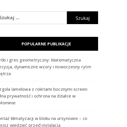
ukaj:
POPULARNE PUBLIKACJE
ytki i gres geometryczny: Matematyczna
ecyzja, dynamiczne wzory i nowoczesny rytm
ętrza
rgola lamelowa z roletami bocznymi screen:
łna prywatność i ochrona na działce w
łominie
ntaż klimatyzacji w bloku na ursynowie – co
sisz wiedzieć przed instalacją