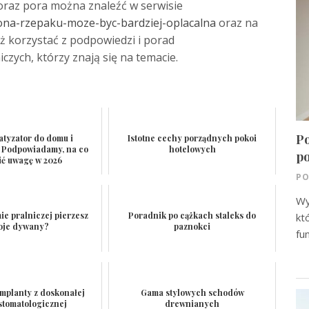
 oraz pora można znaleźć w serwisie
ona-rzepaku-moze-byc-bardziej-oplacalna
oraz na
eż korzystać z podpowiedzi i porad
zych, którzy znają się na temacie.
Po
matyzator do domu i
Istotne cechy porządnych pokoi
 Podpowiadamy, na co
hotelowych
p
ić uwagę w 2026
PO
Wy
mie pralniczej pierzesz
Poradnik po cążkach staleks do
kt
oje dywany?
paznokci
fu
mplanty z doskonałej
Gama stylowych schodów
 stomatologicznej
drewnianych