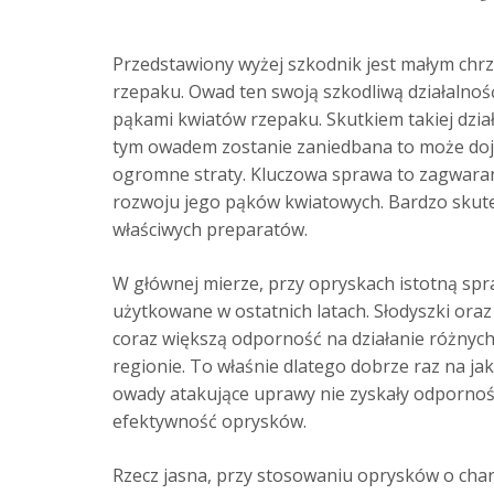
Przedstawiony wyżej szkodnik jest małym chrz
rzepaku. Owad ten swoją szkodliwą działalnoś
pąkami kwiatów rzepaku. Skutkiem takiej działa
tym owadem zostanie zaniedbana to może dojś
ogromne straty. Kluczowa sprawa to zagwara
rozwoju jego pąków kwiatowych. Bardzo skute
właściwych preparatów.
W głównej mierze, przy opryskach istotną spra
użytkowane w ostatnich latach. Słodyszki ora
coraz większą odporność na działanie różnyc
regionie. To właśnie dlatego dobrze raz na ja
owady atakujące uprawy nie zyskały odpornośc
efektywność oprysków.
Rzecz jasna, przy stosowaniu oprysków o cha