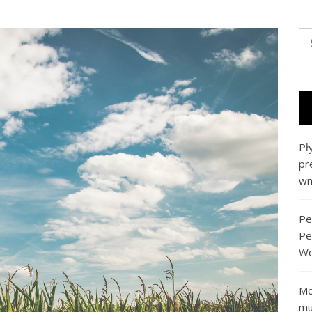
Sz
Pł
pr
wn
Pe
Pe
Wo
Mo
mu