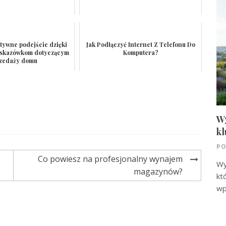
tywne podejście dzięki
Jak Podłączyć Internet Z Telefonu Do
wskazówkom dotyczącym
Komputera?
zedaży domu
W
kl
PO
Co powiesz na profesjonalny wynajem
Wy
magazynów?
kt
wp