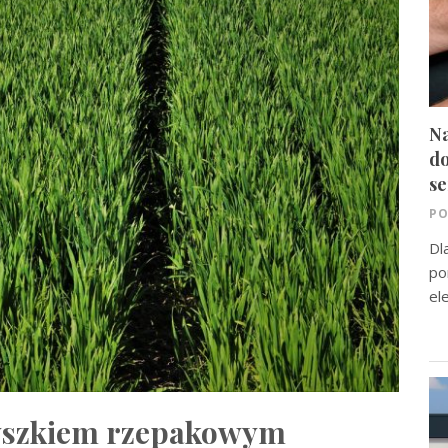
Na
do
se
PO
Dl
po
el
dyszkiem rzepakowym