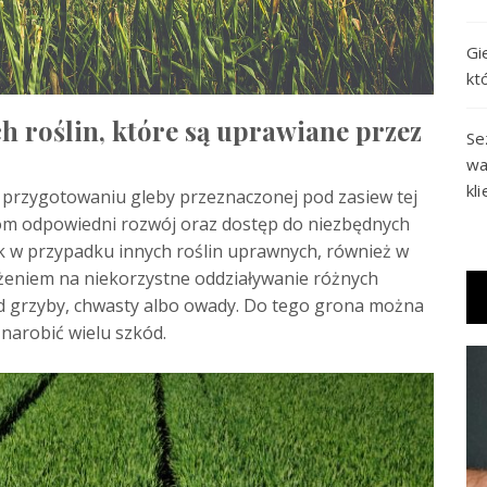
Gi
kt
ch roślin, które są uprawiane przez
Se
wa
kl
przygotowaniu gleby przeznaczonej pod zasiew tej
om odpowiedni rozwój oraz dostęp do niezbędnych
k w przypadku innych roślin uprawnych, również w
żeniem na niekorzystne oddziaływanie różnych
ad grzyby, chwasty albo owady. Do tego grona można
 narobić wielu szkód.