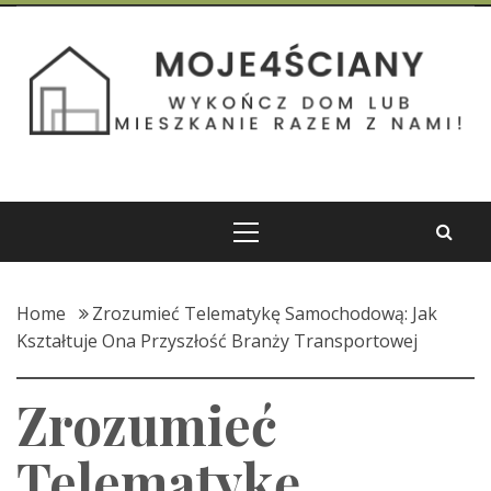
Skip
to
Moje 4 Ściany
content
Wykończ dom lub mieszkanie razem z nami!
Primary
Menu
Home
Zrozumieć Telematykę Samochodową: Jak
Kształtuje Ona Przyszłość Branży Transportowej
Zrozumieć
Telematykę