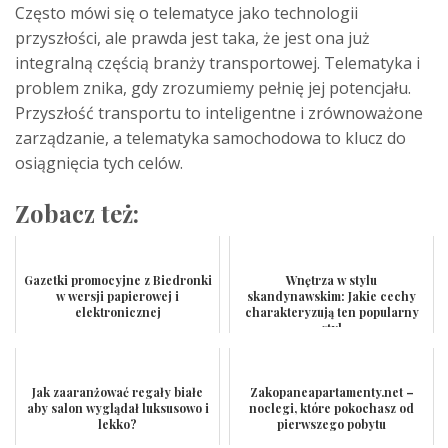
Często mówi się o telematyce jako technologii
przyszłości, ale prawda jest taka, że jest ona już
integralną częścią branży transportowej. Telematyka i
problem znika, gdy zrozumiemy pełnię jej potencjału.
Przyszłość transportu to inteligentne i zrównoważone
zarządzanie, a telematyka samochodowa to klucz do
osiągnięcia tych celów.
Zobacz też:
Gazetki promocyjne z Biedronki
Wnętrza w stylu
w wersji papierowej i
skandynawskim: Jakie cechy
elektronicznej
charakteryzują ten popularny
styl
Jak zaaranżować regały białe
Zakopaneapartamenty.net –
aby salon wyglądał luksusowo i
noclegi, które pokochasz od
lekko?
pierwszego pobytu