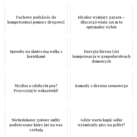
Fachowe podejście do
Idealne wymiary garażu –
kompetentnej pomocy drogowej
dlaczego wiata 3x6 m to
optymalny wybór
Sposoby na skuteczną walkę z
Energia bierna i jej
kornikami
kompensacja w gospodarstwach
domowych
Myślisz o zdobyciu psa?
Komody z drewna sosnowego
Przeczytaj te wskazówki!
Nietuzinkowe gotowe sufity
Gdzie warto kupić sobie
podwieszane które już na was
wyśmienity piec na pellet?
czekają