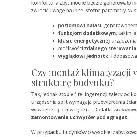
komfortu, a zbyt mocne będzie generowało ni
zwrócić uwagę na inne istotne parametry. W sz
poziomowi hałasu
generowanemu 
funkcjom dodatkowym
, takim j
klasie energetycznej
urządzenia
możliwości
zdalnego sterowania 
wyglądowi jednostki
i dopasowa
Czy montaż klimatyzacji w
strukturę budynku?
Tak, jednak stopień tej ingerencji zależy od 
urządzenia split wymagają przewiercenia ścian
wewnętrzną a zewnętrzną. Dodatkowo
konie
zamontowanie uchwytów pod agregat
.
W przypadku budynków o wysokiej zabytkowośc