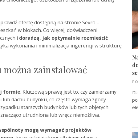
 sprawdź ofertę dostępną na stronie Sevro –
eszkań w blokach. Co więcej, doświadczeni
cznych i
doradzą, jak optymalnie rozmieścić
yka wykonania i minimalizacja ingerencji w strukturę
Na
do
u można zainstalować
se
PO
ej formie
. Kluczową sprawą jest to, czy zamierzamy
Dl
i lub dachu budynku, co często wymaga zgody
po
rzypadku starszych budynków lub tych objętych
el
 znacząco utrudniona lub wręcz niemożliwa.
 wspólnoty mogą wymagać projektów
lanego
. Im wcześniej skonsultujemy plany z