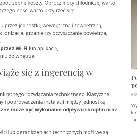
epotrzebne koszty. Oprócz mocy chłodniczej warto
czególności warto przyjrzeć się:
przez jednostkę wewnętrzną i zewnętrzną,
ak jonizacja, grzanie czy oczyszczanie powietrza,
,
przez Wi-Fi
lub aplikację,
niu do wnętrza,
iąże się z ingerencją w
Po
p
konkretnego rozwiązania technicznego. Klasyczne
PO
y i poprowadzenia instalacji między jednostką
Wy
czne może być wykonanie odpływu skroplin oraz
kt
fu
i lub ograniczeniach technicznych możliwe są