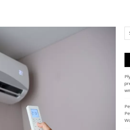
Sz
Pł
pr
wn
Pe
Pe
Wo