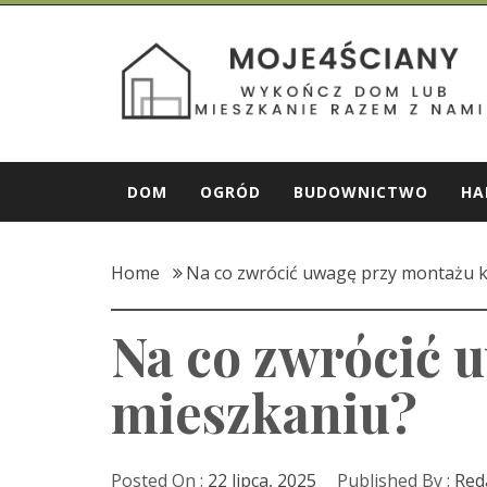
Skip
to
Moje 4 Ściany
content
Wykończ dom lub mieszkanie razem z nami!
DOM
OGRÓD
BUDOWNICTWO
HA
Home
Na co zwrócić uwagę przy montażu k
Na co zwrócić 
mieszkaniu?
Posted On :
22 lipca, 2025
Published By :
Red