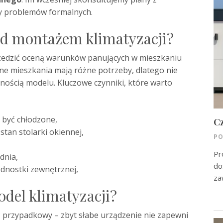
my problemów formalnych.
ed montażem klimatyzacji?
przedzić oceną warunków panujących w mieszkaniu
ne mieszkania mają różne potrzeby, dlatego nie
nością modelu. Kluczowe czynniki, które warto
ą być chłodzone,
Cz
 stan stolarki okiennej,
PO
Pr
dnia,
do
dnostki zewnętrznej,
za
del klimatyzacji?
 przypadkowy – zbyt słabe urządzenie nie zapewni