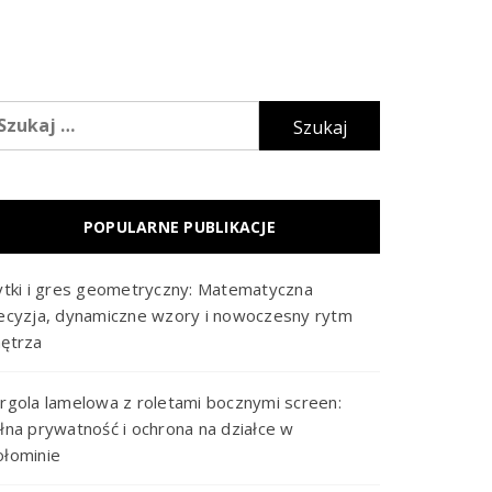
ukaj:
POPULARNE PUBLIKACJE
ytki i gres geometryczny: Matematyczna
ecyzja, dynamiczne wzory i nowoczesny rytm
ętrza
rgola lamelowa z roletami bocznymi screen:
łna prywatność i ochrona na działce w
łominie