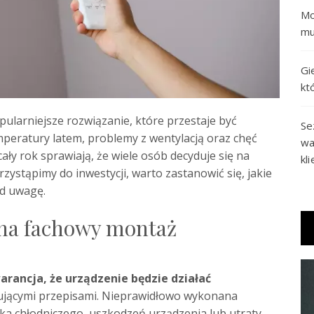
Mo
mu
Gi
kt
ularniejsze rozwiązanie, które przestaje być
Se
mperatury latem, problemy z wentylacją oraz chęć
wa
ły rok sprawiają, że wiele osób decyduje się na
kl
ystąpimy do inwestycji, warto zastanowić się, jakie
od uwagę.
 na fachowy montaż
arancja, że urządzenie będzie działać
ązującymi przepisami. Nieprawidłowo wykonana
ka chłodniczego, uszkodzeń urządzenia lub utraty