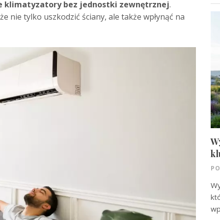
 klimatyzatory bez jednostki zewnętrznej
.
 nie tylko uszkodzić ściany, ale także wpłynąć na
W
kl
PO
Wy
kt
wp