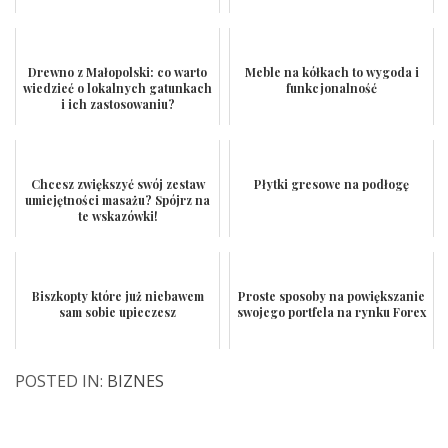
Drewno z Małopolski: co warto
Meble na kółkach to wygoda i
wiedzieć o lokalnych gatunkach
funkcjonalność
i ich zastosowaniu?
Chcesz zwiększyć swój zestaw
Płytki gresowe na podłogę
umiejętności masażu? Spójrz na
te wskazówki!
Biszkopty które już niebawem
Proste sposoby na powiększanie
sam sobie upieczesz
swojego portfela na rynku Forex
POSTED IN:
BIZNES