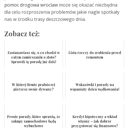
pomoc drogowa wroclaw
może się okazać niezbędna
dla celu rozproszenia problemów jakie nagle spotkały
nas w środku trasy deszczowego dnia.
Zobacz też:
Zastanawiasz się, o co chodzi w
Lista rzeczy do zrobienia przed
całym zamieszaniu o złoto?
remontem
Sprawdź tę poradę już dziś!
W której firmie pralniczej
Wskazówki i porady na
pierzesz swoje dywany?
wspaniały dzień wędkowania!
Proste porady, które sprawią, że
Kredyt hipoteczny a wkład
zakupy samochodowe będą
własny – jak dobrze
wybuchowe
przygotować się finansowo?