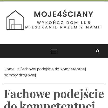
Skip
to
Moje 4 Ściany
content
Wykończ dom lub mieszkanie razem z nami!
Primary
Menu
Home
Fachowe podejście do kompetentnej
pomocy drogowej
Fachowe podejście
do kompetentnej