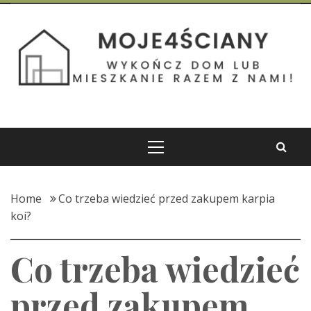
Skip
to
Moje 4 Ściany
content
Wykończ dom lub mieszkanie razem z nami!
Primary
Menu
Home
Co trzeba wiedzieć przed zakupem karpia
koi?
Co trzeba wiedzieć
przed zakupem