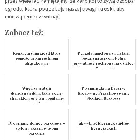
przez wiele lat. Pamiętajmy, że karp koi to żywa ozdoba
ogrodu, która potrzebuje naszej uwagi i troski, aby
móc w pełni rozkwitnąć.
Zobacz też:
Konkretny fungicyd który
Pergola lamelowa z roletami
pomoże twoim roślinom
bocznymi screen: Pełna
strączkowym
prywatność i ochrona na działce
w Wołominie
Wnętrza w stylu
Pojemniczki na Desery:
skandynawskim: Jakie cechy
Kreatywne Przechowywanie
charakteryzują ten popularny
Słodkich Rozkoszy
styl
Drewniane donice ogrodowe –
Jak wybrać kierunek studiów
stylowy akcent w twoim
licencjackich
ogrodzie