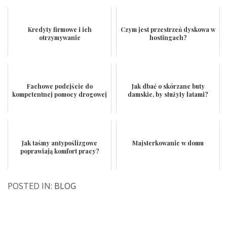
Kredyty firmowe i ich
Czym jest przestrzeń dyskowa w
otrzymywanie
hostingach?
Fachowe podejście do
Jak dbać o skórzane buty
kompetentnej pomocy drogowej
damskie, by służyły latami?
Jak taśmy antypoślizgowe
Majsterkowanie w domu
poprawiają komfort pracy?
POSTED IN:
BLOG