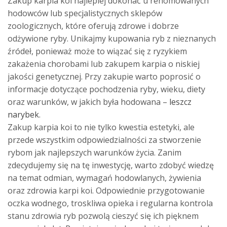
Zakup karpia koi najlepiej dokonać u renomowanych
hodowców lub specjalistycznych sklepów
zoologicznych, które oferują zdrowe i dobrze
odżywione ryby. Unikajmy kupowania ryb z nieznanych
źródeł, ponieważ może to wiązać się z ryzykiem
zakażenia chorobami lub zakupem karpia o niskiej
jakości genetycznej. Przy zakupie warto poprosić o
informacje dotyczące pochodzenia ryby, wieku, diety
oraz warunków, w jakich była hodowana –
leszcz
narybek
.
Zakup karpia koi to nie tylko kwestia estetyki, ale
przede wszystkim odpowiedzialności za stworzenie
rybom jak najlepszych warunków życia. Zanim
zdecydujemy się na tę inwestycję, warto zdobyć wiedzę
na temat odmian, wymagań hodowlanych, żywienia
oraz zdrowia karpi koi. Odpowiednie przygotowanie
oczka wodnego, troskliwa opieka i regularna kontrola
stanu zdrowia ryb pozwolą cieszyć się ich pięknem