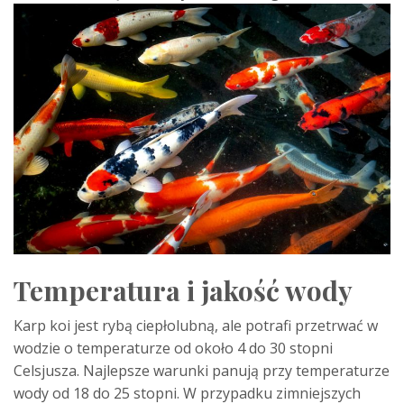
Temperatura i jakość wody
Karp koi jest rybą ciepłolubną, ale potrafi przetrwać w
wodzie o temperaturze od około 4 do 30 stopni
Celsjusza. Najlepsze warunki panują przy temperaturze
wody od 18 do 25 stopni. W przypadku zimniejszych