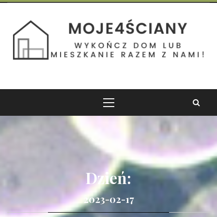
Skip
to
Moje 4 Ściany
content
Wykończ dom lub mieszkanie razem z nami!
Primary
Menu
Dzień:
2023-02-17